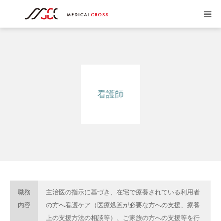
会社概要
居宅介護支援事業
看護師
訪問看護事業
アクセス
代表者挨拶
求人情報
職務
主治医の指示に基づき、在宅で療養されている利用者
内容
の方へ看護ケア（医療処置が必要な方への支援、療養
お問い合わせ
上の支援方法の相談等）、ご家族の方への支援等を行