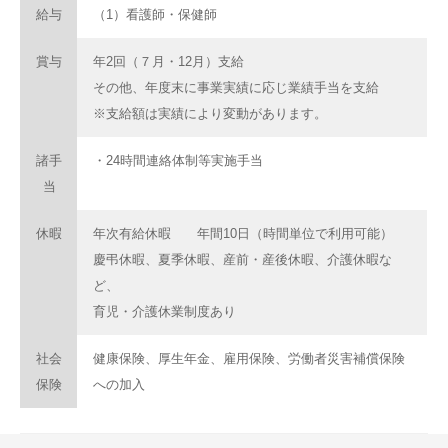
給与
（1）看護師・保健師
賞与
年2回（７月・12月）支給
その他、年度末に事業実績に応じ業績手当を支給
※支給額は実績により変動があります。
諸手
・24時間連絡体制等実施手当
当
休暇
年次有給休暇 年間10日（時間単位で利用可能）
慶弔休暇、夏季休暇、産前・産後休暇、介護休暇な
ど、
育児・介護休業制度あり
社会
健康保険、厚生年金、雇用保険、労働者災害補償保険
保険
への加入