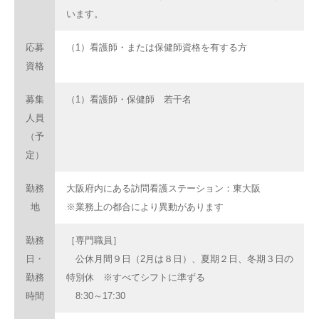
います。
応募
（1）看護師・または保健師資格を有する方
資格
募集
（1）看護師・保健師 若干名
人員
（予
定）
勤務
大阪府内にある訪問看護ステーション：東大阪
地
※業務上の都合により異動があります
勤務
［専門職員］
日・
公休月間９日（2月は８日）、夏期２日、冬期３日の
勤務
特別休 ※すべてシフトに準ずる
時間
8:30～17:30